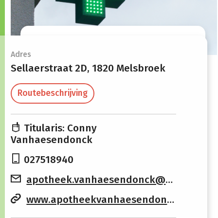
Openingsuren
Adres
Sellaerstraat 2D,
1820 Melsbroek
Maandag
08:30 -
13:30 -
Routebeschrijving
12:00
18:00
Dinsdag
08:30 -
13:30 -
Titularis: Conny
12:00
18:00
Vanhaesendonck
Woensdag
08:30 -
13:30 -
027518940
12:00
18:00
apotheek.vanhaesendonck@skynet.be
Donderdag
08:30 -
13:30 -
www.apotheekvanhaesendonck.be
12:00
18:00